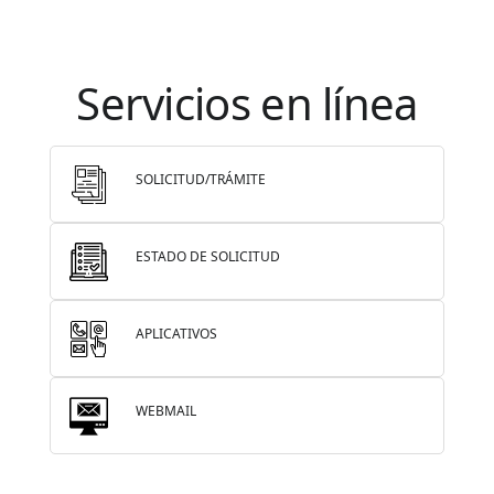
EJECUCIÓN PRESUPUESTARIA
Información Presupuestaria
Servicios en línea
Procesos de contratación
SOPORTE INSTITUCIONAL
SOLICITUD/TRÁMITE
Registro oficiales de creación parroquiales
ESTADO DE SOLICITUD
APLICATIVOS
WEBMAIL