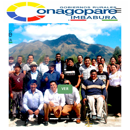
INICIO
PARROQUIAS
INSTITUCIÓN
TRANSPARENCIA
La institución
EJECUCIÓN Y PRESUPUESTO
GESTIÓN ADMINISTRATIVA
APLICATIVOS
Plan Anual Contratación - PAC
Plan Operativo Anual - POA
Gestión Institucional
Capacitaciones y talleres