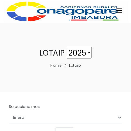
INICIO
PARROQUIAS
INSTITUCIÓN
LOTAIP
TRANSPARENCIA
Home
Lotaip
EJECUCIÓN Y PRESUPUESTO
GESTIÓN ADMINISTRATIVA
APLICATIVOS
Plan Anual Contratación - PAC
Seleccione mes
Plan Operativo Anual - POA
Gestión Institucional
Capacitaciones y talleres