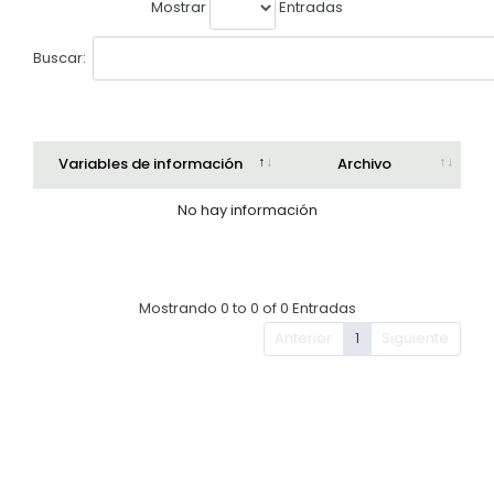
Mostrar
Entradas
EJECUCIÓN PRESUPUESTARIA
Buscar:
Información Presupuestaria
Procesos de contratación
SOPORTE INSTITUCIONAL
Variables de información
Archivo
Registro oficiales de creación parroquiales
No hay información
Mostrando 0 to 0 of 0 Entradas
Anterior
1
Siguiente